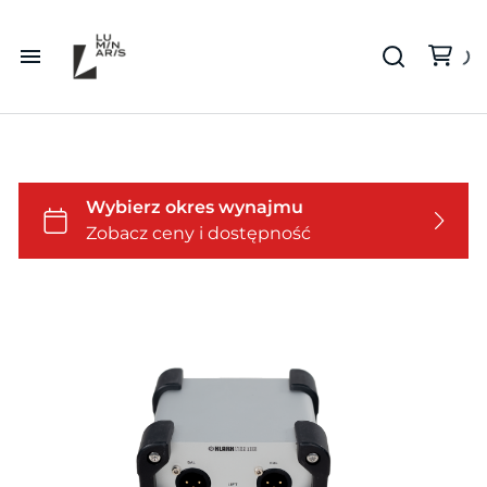
Wszystko
Kamery
Kamery i optyka
Optyka
Grip
Lampy
Drony
Światło
Statywy oświetleniowe
Video
Dźwięk
Statywy
Akcesoria
Podglądy i promptery
Studio