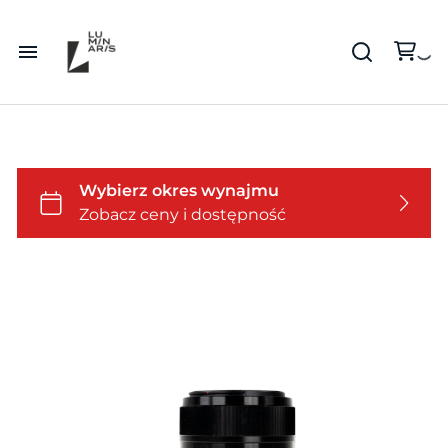
Wszystko
Kamery
Kamery i optyka
Optyka
Grip
Lampy
Drony
Światło
Statywy oświetleniowe
Video
Dźwięk
Statywy
Akcesoria
Podglądy i promptery
Studio